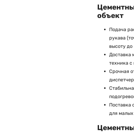
Цементный
объект
Подача ра
рукава (т
высоту до 
Доставка 
техника с
Срочная о
диспетчер
Стабильна
подогрево
Поставка о
для малых
Цементный