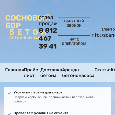
СОСНОВЫЙ
отдел
ОБРАТНЫЙ
продаж
БОР
ЗВОНОК
8 812
электр
БЕТОН
info@sosn
467
БЕТОННЫЙ ЗАВОД
ЧАТ С
ОПЕРАТОРОМ
39 41
Главная
Прайс-
Доставка
Аренда
Статьи
К
лист
бетона
бетононасоса
Уточняем параметры смеси
Сверяем марку, объём, подвижность и необходимость
добавок.
Проверяем условия на объекте