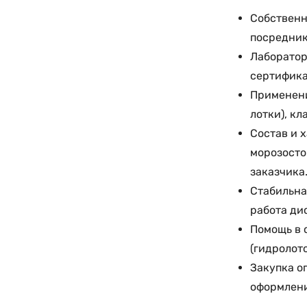
Собственн
посредник
Лаборатор
сертифика
Применени
лотки), к
Состав и 
морозосто
заказчика
Стабильна
работа ди
Помощь в 
(гидролот
Закупка о
оформлени