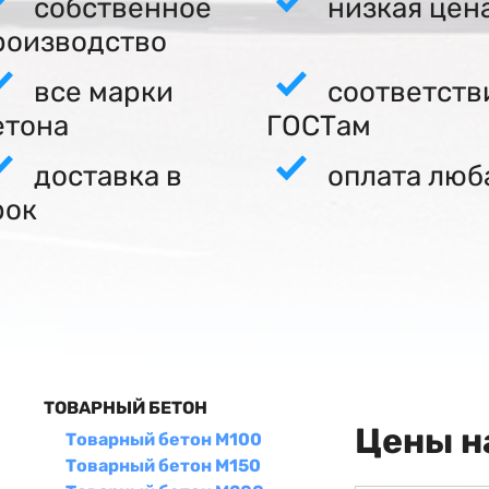
собственное
низкая цен
роизводство
все марки
соответств
етона
ГОСТам
доставка в
оплата люб
рок
ТОВАРНЫЙ БЕТОН
Цены н
Товарный бетон М100
Товарный бетон М150