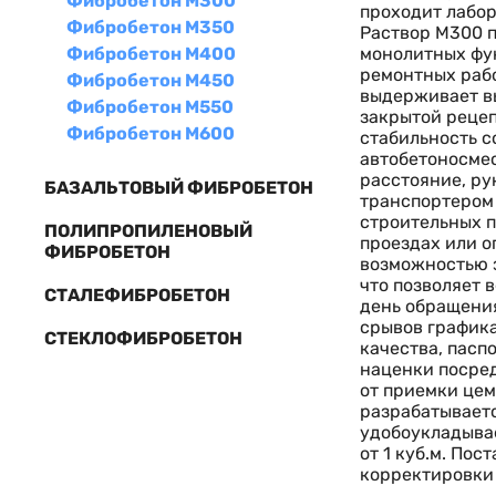
Фибробетон М300
проходит лабо
Фибробетон М350
Раствор М300 п
монолитных фун
Фибробетон М400
ремонтных рабо
Фибробетон М450
выдерживает вы
Фибробетон М550
закрытой рецеп
Фибробетон М600
стабильность с
автобетоносмес
расстояние, ру
БАЗАЛЬТОВЫЙ ФИБРОБЕТОН
транспортером 
строительных п
ПОЛИПРОПИЛЕНОВЫЙ
проездах или о
ФИБРОБЕТОН
возможностью з
что позволяет 
СТАЛЕФИБРОБЕТОН
день обращения
срывов графика
СТЕКЛОФИБРОБЕТОН
качества, пасп
наценки посред
от приемки цем
разрабатываетс
удобоукладывае
от 1 куб.м. По
корректировки