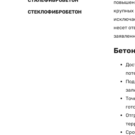
СТАЛЕФИБРОБЕТОН
повышенн
крупных 
СТЕКЛОФИБРОБЕТОН
исключае
несет от
заявленн
Бетон
Дос
пот
Под
зал
Точ
гот
Отг
тер
Сро