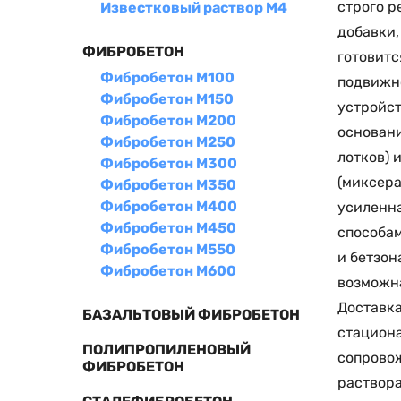
строго р
Известковый раствор М4
добавки,
ФИБРОБЕТОН
готовитс
Фибробетон М100
подвижно
Фибробетон М150
устройст
Фибробетон М200
основани
Фибробетон М250
лотков) 
Фибробетон М300
(миксера
Фибробетон М350
Фибробетон М400
усиленна
Фибробетон М450
способам
Фибробетон М550
и бетзон
Фибробетон М600
возможна
Доставка
БАЗАЛЬТОВЫЙ ФИБРОБЕТОН
стациона
ПОЛИПРОПИЛЕНОВЫЙ
сопровож
ФИБРОБЕТОН
раствора