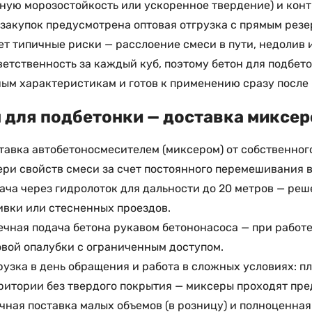
ую морозостойкость или ускоренное твердение) и конт
закупок предусмотрена оптовая отгрузка с прямым резе
т типичные риски — расслоение смеси в пути, недолив 
ветственность за каждый куб, поэтому бетон для подбет
ым характеристикам и готов к применению сразу после
 для подбетонки — доставка миксер
тавка автобетоносмесителем (миксером) от собственного
ери свойств смеси за счет постоянного перемешивания в
ача через гидролоток для дальности до 20 метров — ре
ивки или стесненных проездов.
ечная подача бетона рукавом бетононасоса — при работе
овой опалубки с ограниченным доступом.
рузка в день обращения и работа в сложных условиях: п
ритории без твердого покрытия — миксеры проходят пр
чная поставка малых объемов (в розницу) и полноценная