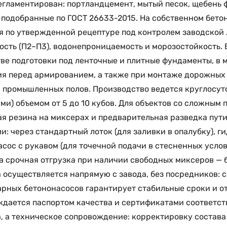
егламентирован: портландцемент, мытый песок, щебень
 подобранные по ГОСТ 26633-2015. На собственном бетон
я по утвержденной рецептуре под контролем заводской
сть (П2–П3), водонепроницаемость и морозостойкость. 
ве подготовки под ленточные и плитные фундаменты, в
я перед армированием, а также при монтаже дорожных 
и промышленных полов. Производство ведется круглосут
ми) объемом от 5 до 10 кубов. Для объектов со сложным
я резина на миксерах и предварительная разведка пут
и: через стандартный лоток (для заливки в опалубку), г
асос с рукавом (для точечной подачи в стесненных услов
 срочная отгрузка при наличии свободных миксеров — б
 осуществляется напрямую с завода, без посредников: с
рных бетононасосов гарантирует стабильные сроки и о
дается паспортом качества и сертификатами соответств
, а техническое сопровождение: корректировку состава