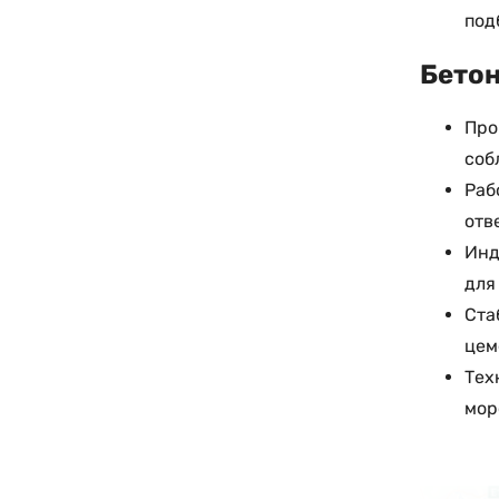
под
Бетон
Про
соб
Раб
отв
Инд
для
Ста
цем
Тех
мор