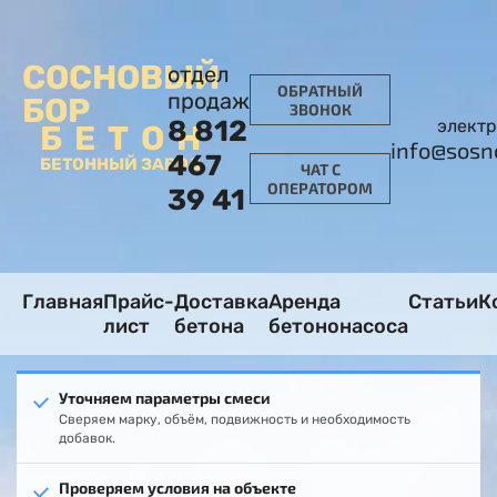
СОСНОВЫЙ
отдел
ОБРАТНЫЙ
продаж
БОР
ЗВОНОК
8 812
электр
БЕТОН
info@sosn
467
БЕТОННЫЙ ЗАВОД
ЧАТ С
ОПЕРАТОРОМ
39 41
Главная
Прайс-
Доставка
Аренда
Статьи
К
лист
бетона
бетононасоса
Уточняем параметры смеси
Сверяем марку, объём, подвижность и необходимость
добавок.
Проверяем условия на объекте