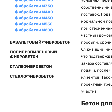
Фибробетон М300
условиях переп
Фибробетон М350
собственными а
Фибробетон М400
поставок. Пода
Фибробетон М450
нормальном под
Фибробетон М550
при стесненны
Фибробетон М600
частным домовл
просыпи, срочн
БАЗАЛЬТОВЫЙ ФИБРОБЕТОН
ближайший микс
ПОЛИПРОПИЛЕНОВЫЙ
что подтвержд
ФИБРОБЕТОН
заказа составл
СТАЛЕФИБРОБЕТОН
подачи, после 
СТЕКЛОФИБРОБЕТОН
клиентов. Тако
проектным треб
участка.
Бетон для