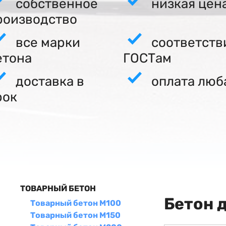
собственное
низкая цен
роизводство
все марки
соответств
етона
ГОСТам
доставка в
оплата люб
рок
ТОВАРНЫЙ БЕТОН
Бетон 
Товарный бетон М100
Товарный бетон М150