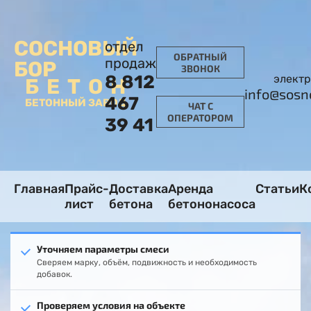
СОСНОВЫЙ
отдел
ОБРАТНЫЙ
продаж
БОР
ЗВОНОК
8 812
электр
БЕТОН
info@sosn
467
БЕТОННЫЙ ЗАВОД
ЧАТ С
ОПЕРАТОРОМ
39 41
Главная
Прайс-
Доставка
Аренда
Статьи
К
лист
бетона
бетононасоса
Уточняем параметры смеси
Сверяем марку, объём, подвижность и необходимость
добавок.
Проверяем условия на объекте