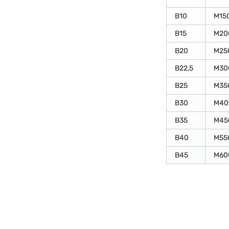
В10
М15
В15
М20
В20
М25
В22,5
М30
В25
М35
В30
М40
В35
М45
В40
М55
В45
М60