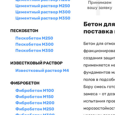
Принимаем
Цементный раствор М250
вашу заявку
Цементный раствор М300
Цементный раствор М350
Бетон для
поставка 
ПЕСКОБЕТОН
Пескобетон М250
Бетон для отмо
Пескобетон М300
Пескобетон М350
фракционирова
создания защит
ИЗВЕСТКОВЫЙ РАСТВОР
применяется не
Известковый раствор М4
фундаментов ма
полов в подсоб
ФИБРОБЕТОН
Бору смесь гот
Фибробетон М100
замеса – от до
Фибробетон М150
испытания пров
Фибробетон М200
морозостойкост
Фибробетон М250