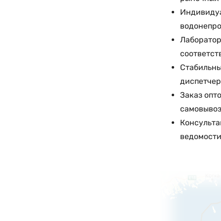
Индивидуа
водонепро
Лаборатор
соответст
Стабильны
диспетчер
Заказ опт
самовывоз
Консульта
ведомости