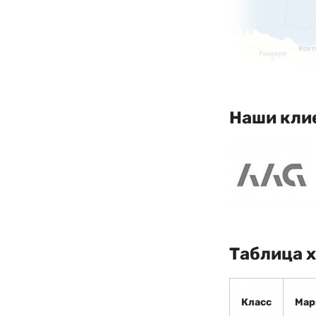
Наши кли
Таблица 
Класс
Мар