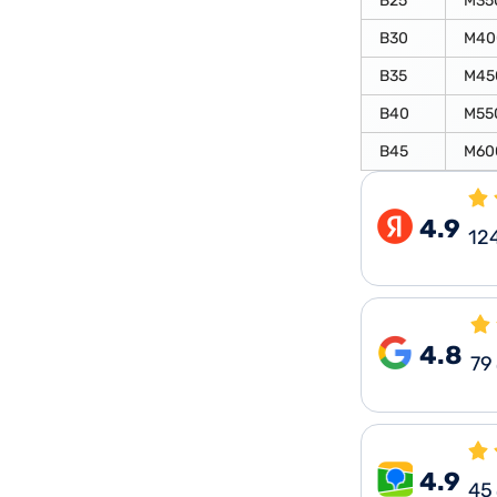
В25
М35
В30
М40
В35
М45
В40
М55
В45
М60
4.9
12
4.8
79
4.9
45