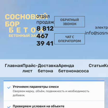
СОСНОВЫЙ
отдел
ОБРАТНЫЙ
продаж
БОР
ЗВОНОК
8 812
электр
БЕТОН
info@sosn
467
БЕТОННЫЙ ЗАВОД
ЧАТ С
ОПЕРАТОРОМ
39 41
Главная
Прайс-
Доставка
Аренда
Статьи
К
лист
бетона
бетононасоса
Уточняем параметры смеси
Сверяем марку, объём, подвижность и необходимость
добавок.
Проверяем условия на объекте