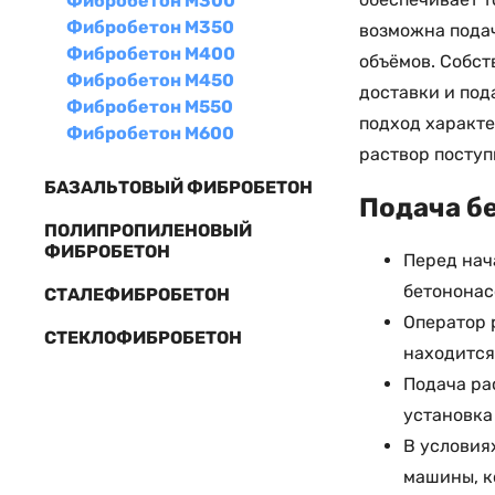
Фибробетон М300
Фибробетон М350
возможна подач
Фибробетон М400
объёмов. Собст
Фибробетон М450
доставки и под
Фибробетон М550
подход характе
Фибробетон М600
раствор поступ
БАЗАЛЬТОВЫЙ ФИБРОБЕТОН
Подача бе
ПОЛИПРОПИЛЕНОВЫЙ
ФИБРОБЕТОН
Перед нач
бетононас
СТАЛЕФИБРОБЕТОН
Оператор 
СТЕКЛОФИБРОБЕТОН
находится
Подача ра
установка
В условия
машины, к