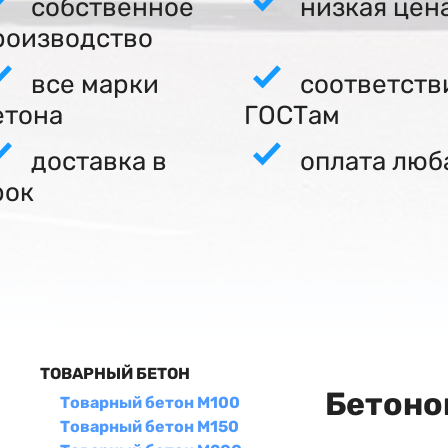
собственное
низкая цен
роизводство
все марки
соответств
етона
ГОСТам
доставка в
оплата люб
рок
ТОВАРНЫЙ БЕТОН
Бетоно
Товарный бетон М100
Товарный бетон М150