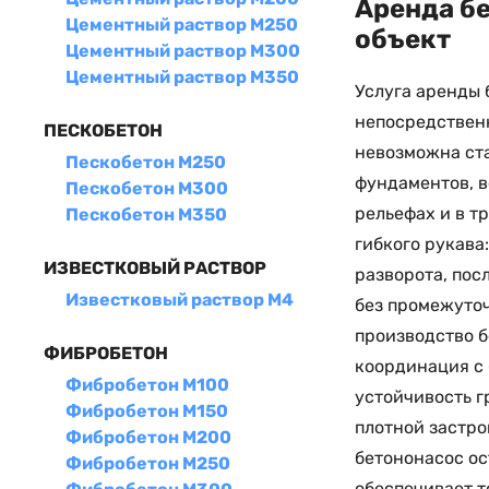
Аренда бе
Цементный раствор М250
объект
Цементный раствор М300
Цементный раствор М350
Услуга аренды 
непосредственн
ПЕСКОБЕТОН
невозможна ста
Пескобетон М250
фундаментов, в
Пескобетон М300
рельефах и в т
Пескобетон М350
гибкого рукава
ИЗВЕСТКОВЫЙ РАСТВОР
разворота, пос
Известковый раствор М4
без промежуточ
производство б
ФИБРОБЕТОН
координация с 
Фибробетон М100
устойчивость г
Фибробетон М150
плотной застро
Фибробетон М200
бетононасос ос
Фибробетон М250
обеспечивает т