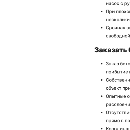
насос с р
При плохо
нескольки
Срочная з
свободной
Заказать 
Заказ бет
прибытие 
Собственн
объект пр
Опытные о
расслоени
Отсутстви
прямо в п
Координац